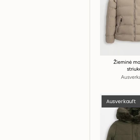
Žieminė mo
striuk
Ausverk
Ausverkauft