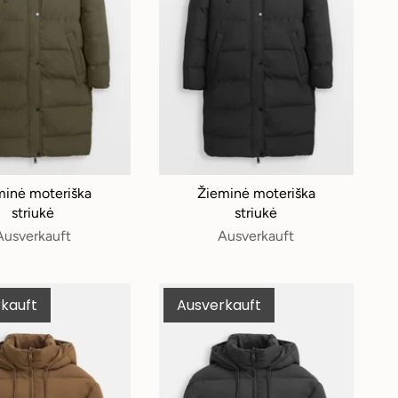
minė moteriška
Žieminė moteriška
striukė
striukė
Ausverkauft
Ausverkauft
kauft
Ausverkauft