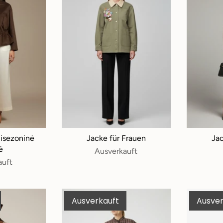
isezoninė
Jacke für Frauen
Jac
ė
Ausverkauft
auft
Ausverkauft
Ausver