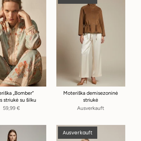
riška „Bomber“
Moteriška demisezoninė
us striukė su šilku
striukė
59,99 €
Ausverkauft
Ausverkauft