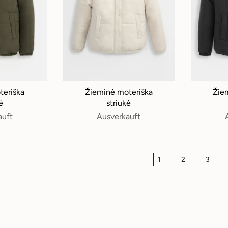
teriška
Žieminė moteriška
Žie
ė
striukė
auft
Ausverkauft
1
2
3