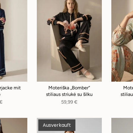
jacke mit
Moteriška „Bomber“
Mote
e
stiliaus striukė su šilku
stilia
 €
59,99 €
Ausverkauft