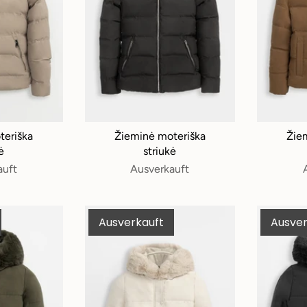
teriška
Žieminė moteriška
Žie
ė
striukė
auft
Ausverkauft
Ausverkauft
Ausver