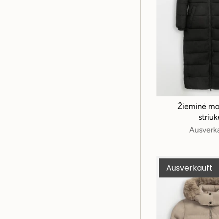
Žieminė mo
striuk
Ausverk
Ausverkauft