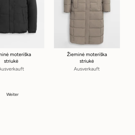
minė moteriška
Žieminė moteriška
striukė
striukė
Ausverkauft
Ausverkauft
Weiter