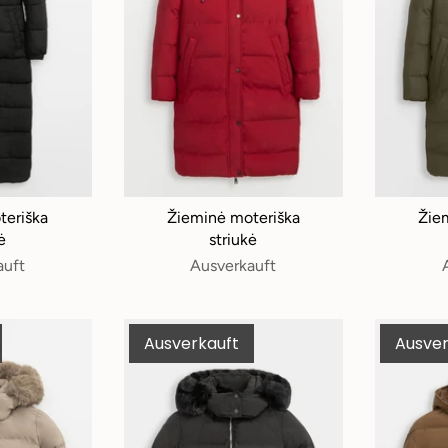
teriška
Žieminė moteriška
Žie
ė
striukė
auft
Ausverkauft
Ausverkauft
Ausver