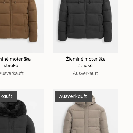
minė moteriška
Žieminė moteriška
striukė
striukė
Ausverkauft
Ausverkauft
kauft
Ausverkauft