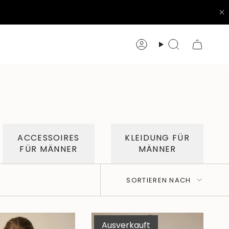
Konto
Suche
ACCESSOIRES
KLEIDUNG FÜR
FÜR MÄNNER
MÄNNER
Sortieren
SORTIEREN NACH
nach
Ausverkauft