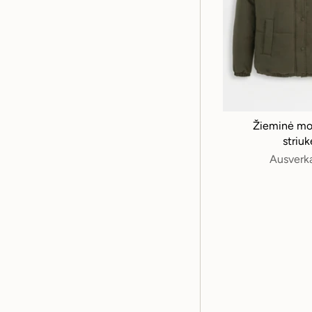
Žieminė mo
striuk
Ausverk